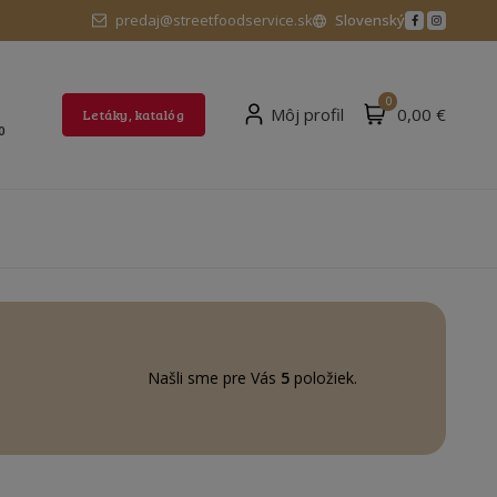
predaj@streetfoodservice.sk
Slovenský
0
Môj profil
0,00 €
Letáky, katalóg
0
Našli sme pre Vás
5
položiek.