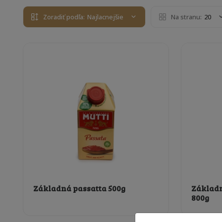
Zoradiť podľa:
Najlacnejšie
Na stranu:
20
Základná passatta 500g
Základn
800g