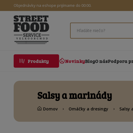
Objednávky na eshope prijímame do 00:00.
Novinky
Blog
O nás
Podpora p
Produkty
Salsy a marinády
Domov
Omáčky a dresingy
Salsy 