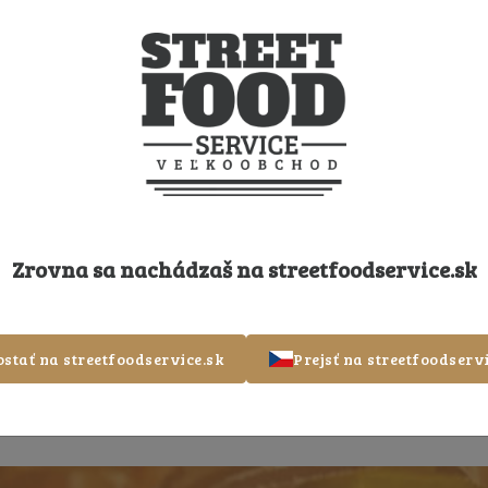
Zrovna sa nachádzaš na
streetfoodservice.sk
ostať na streetfoodservice.sk
Prejsť na streetfoodservi