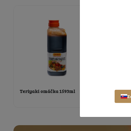
Teriyaki omáčka 1593ml
Z