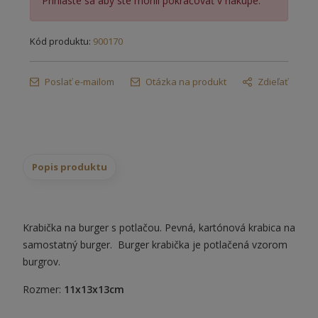
Prihláste sa aby ste mohli pokračovať v nákupe.
Kód produktu:
900170
Poslať e-mailom
Otázka na produkt
Zdieľať
Popis produktu
Krabička na burger s potlačou. Pevná, kartónová krabica na
samostatný burger. Burger krabička je potlačená vzorom
burgrov.
Rozmer:
11x13x13cm