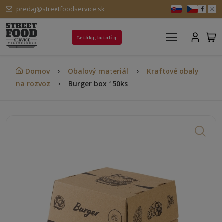
predaj@streetfoodservice.sk
Letáky, katalóg
Domov
Obalový materiál
Kraftové obaly
na rozvoz
Burger box 150ks