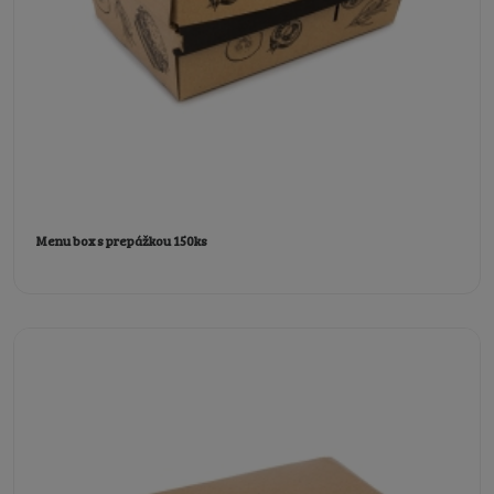
Menu box s prepážkou 150ks