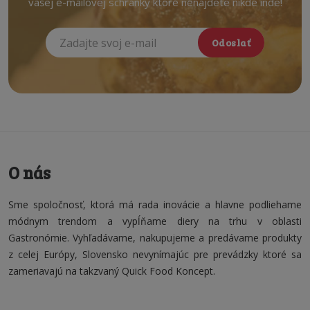
vašej e-mailovej schránky ktoré nenájdete nikde inde!
Odoslať
O nás
Sme spoločnosť, ktorá má rada inovácie a hlavne podliehame
módnym trendom a vypĺňame diery na trhu v oblasti
Gastronómie. Vyhľadávame, nakupujeme a predávame produkty
z celej Európy, Slovensko nevynímajúc pre prevádzky ktoré sa
zameriavajú na takzvaný Quick Food Koncept.