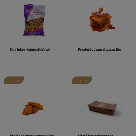
Hovädzo-jahňací kebab
Predgrilovaná slanina 1kg
Novinka
Novinka
Big Al's Kuracie stripsy Hot
Mleté hovädzie mäso