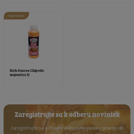
Odporúčame
Rich Sauces Chipotle
majonéza 1l
Zaregistrujte sa k odberu noviniek
Zaregistrujte sa a získate exkluzívne ponuky priamo do