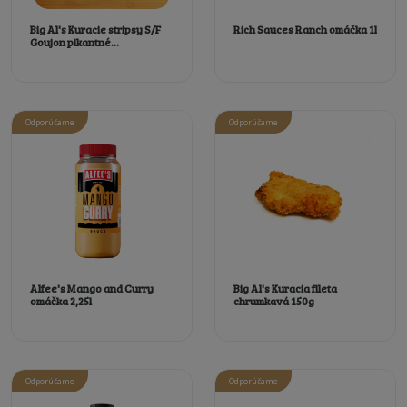
Big Al's Kuracie stripsy S/F
Rich Sauces Ranch omáčka 1l
Goujon pikantné...
Odporúčame
Odporúčame
Alfee's Mango and Curry
Big Al's Kuracia fileta
omáčka 2,25l
chrumkavá 150g
Odporúčame
Odporúčame