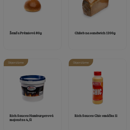
Žemľa Prémiová 80g
Chlieb na sandwich 1200g
Odporúčame
Odporúčame
Rich Sauces Hamburgerová
Rich Sauces Chic omáčka 1l
majonéza 4,5l