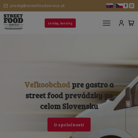
predaj@streetfoodservice.sk
Letáky, katalóg
Veľkoobchod s ponukou
Veľkoobchod
pre gastro a
jedinečných
zahraničných
street food prevádzky po
a domácich
produktov pre
celom Slovensku
gastro prevádzky.
O spoločnosti
Zobraziť katalógy