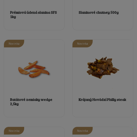
Prémiová údená slanina SFS
Slaninové chutney 500g
1kg
Novinka
Novinka
Batátové zemiaky wedge
Krájaný Hovädzí Philly steak
2,5kg
Novinka
Novinka