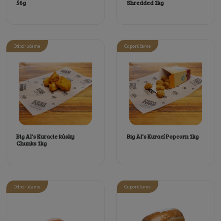
56g
Shredded 1kg
Odporúčame
Odporúčame
Big Al's Kuracie kúsky
Big Al's Kurací Popcorn 1kg
Chunks 1kg
Odporúčame
Odporúčame