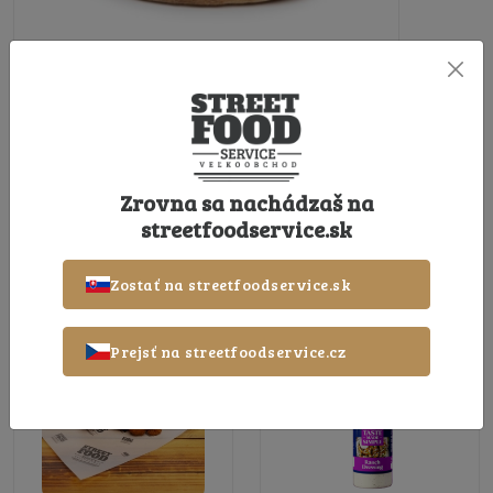
Pizza Slaninová 375g
Big Al'
Zrovna sa nachádzaš na
streetfoodservice.sk
ODPORÚČANÉ PRODUKTY
Zostať na streetfoodservice.sk
Odporúčame
Odporúčame
Prejsť na streetfoodservice.cz