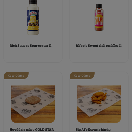
Rich Sauces Sour cream 1l
Alfee's Sweet chili omáčka 1l
Odporúčame
Odporúčame
Hovädzie mäso GOLD STAR
Big Al's Kuracie kúsky