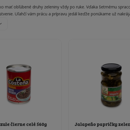
ko mať obľúbené druhy zeleniny vždy po ruke. Vďaka šetrnému spracov
erstvenie. Uľahčí vám prácu a prípravu jedál keďže ponúkame už nakráj
zule čierne celé 560g
Jalapeňo papričky zele