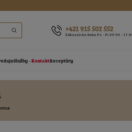
+421 915 502 552
Zákaznícka linka Po - Pi 09:00 - 17:0
redaja
Služby
Kontakt
Receptúry
a
enina