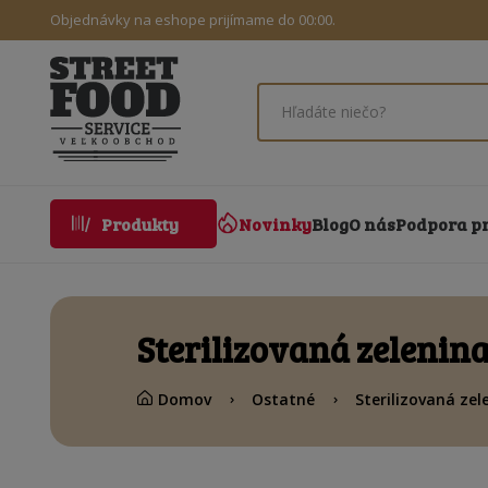
Objednávky na eshope prijímame do 00:00.
Novinky
Blog
O nás
Podpora p
Produkty
Sterilizovaná zelenin
Domov
Ostatné
Sterilizovaná zel