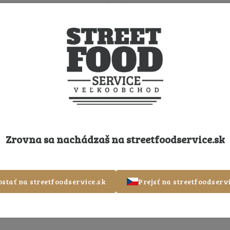
Zrovna sa nachádzaš na
streetfoodservice.sk
ostať na streetfoodservice.sk
Prejsť na streetfoodservi
o papričky mix 3kg