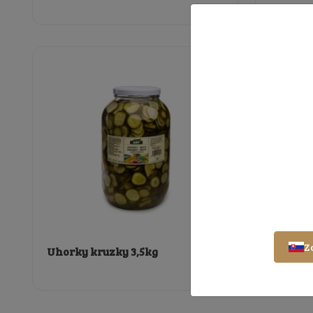
Z
Uhorky kruzky 3,5kg
Jalapen