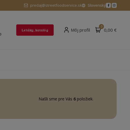
predaj@streetfoodservice.sk
Slovenský
0
Môj profil
0,00 €
Letáky, katalóg
0
Našli sme pre Vás
6
položiek.