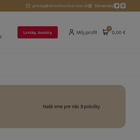
predaj@streetfoodservice.sk
Slovenský
0
Môj profil
0,00 €
Letáky, katalóg
0
Našli sme pre Vás
3
položky.