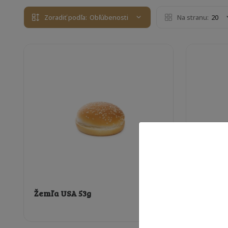
Zoradiť podľa:
Obľúbenosti
Na stranu:
20
Žemľa USA 53g
Žemľa U