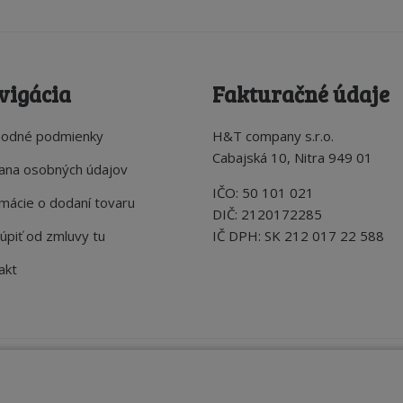
vigácia
Fakturačné údaje
odné podmienky
H&T company s.r.o.
Cabajská 10, Nitra 949 01
ana osobných údajov
IČO: 50 101 021
rmácie o dodaní tovaru
DIČ: 2120172285
úpiť od zmluvy tu
IČ DPH: SK 212 017 22 588
akt
a streetfood prevádzky. Všetky práva vyhradené.