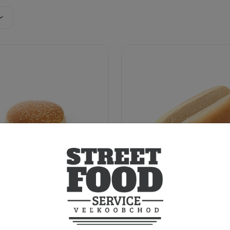
SA 86g
Rožok USA 60g