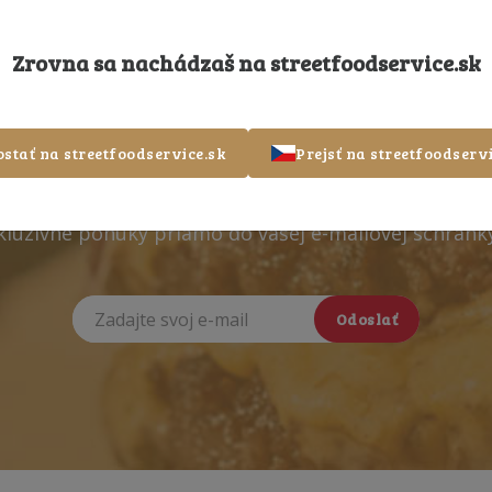
Zrovna sa nachádzaš na
streetfoodservice.sk
gistrujte sa k odberu nov
ostať na streetfoodservice.sk
Prejsť na streetfoodservi
xkluzívne ponuky priamo do vašej e-mailovej schránk
Odoslať