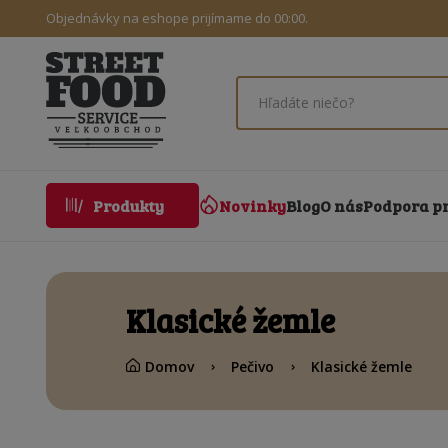
Objednávky na eshope prijímame do 00:00.
Novinky
Blog
O nás
Podpora p
Produkty
Klasické žemle
Domov
Pečivo
Klasické žemle