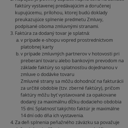
faktúry vystavenej predávajúcim a doručenej
kupujúcemu, prílohou, ktorej budú doklady
preukazujúce splnenie predmetu Zmluvy,
podpísané oboma zmluvnými stranami.
Faktúra za dodaný tovar je splatná:
v prípade e-shopu vopred prostredníctvom
platobnej karty
v prípade zmluvných partnerov v hotovosti pri
preberaní tovaru alebo bankovým prevodom na
základe faktúry so splatnosťou dojednanou v
zmluve o dodávke tovaru
Zmluvné strany sa môžu dohodnúť na fakturácii
za určité obdobie (tzv. zberné faktúry), pričom
faktúry môžu byť vystavované za opakovane
dodaný za maximálnu dĺžku dodacieho obdobia
15 dní. Splatnosť takýchto faktúr je maximálne
14 dní odo dňa ich vystavenia.
Za deň splnenia peňažného záväzku sa považuje