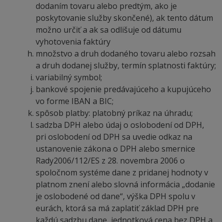
dodaním tovaru alebo predtým, ako je
poskytovanie služby skončené), ak tento dátum
možno určiť a ak sa odlišuje od dátumu
vyhotovenia faktúry
množstvo a druh dodaného tovaru alebo rozsah
a druh dodanej služby, termín splatnosti faktúry;
variabilný symbol;
bankové spojenie predávajúceho a kupujúceho
vo forme IBAN a BIC;
spôsob platby: platobný príkaz na úhradu;
sadzba DPH alebo údaj o oslobodení od DPH,
pri oslobodení od DPH sa uvedie odkaz na
ustanovenie zákona o DPH alebo smernice
Rady2006/112/ES z 28. novembra 2006 o
spoločnom systéme dane z pridanej hodnoty v
platnom znení alebo slovná informácia „dodanie
je oslobodené od dane“, výška DPH spolu v
eurách, ktorá sa má zaplatiť základ DPH pre
každú sadzbu dane, jednotková cena bez DPH a