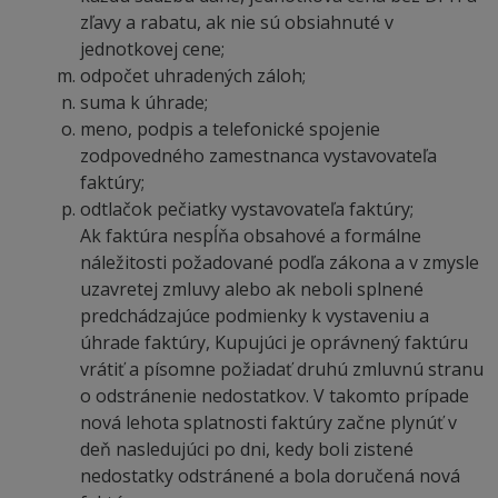
zľavy a rabatu, ak nie sú obsiahnuté v
jednotkovej cene;
odpočet uhradených záloh;
suma k úhrade;
meno, podpis a telefonické spojenie
zodpovedného zamestnanca vystavovateľa
faktúry;
odtlačok pečiatky vystavovateľa faktúry;
Ak faktúra nespĺňa obsahové a formálne
náležitosti požadované podľa zákona a v zmysle
uzavretej zmluvy alebo ak neboli splnené
predchádzajúce podmienky k vystaveniu a
úhrade faktúry, Kupujúci je oprávnený faktúru
vrátiť a písomne požiadať druhú zmluvnú stranu
o odstránenie nedostatkov. V takomto prípade
nová lehota splatnosti faktúry začne plynúť v
deň nasledujúci po dni, kedy boli zistené
nedostatky odstránené a bola doručená nová