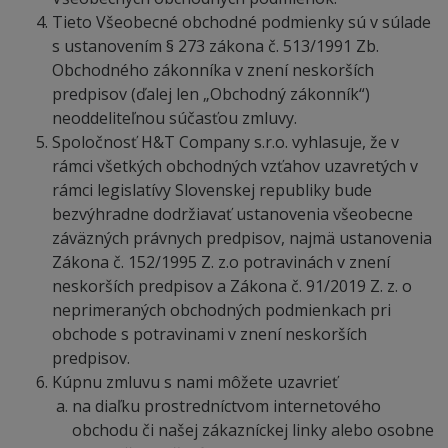
Tieto Všeobecné obchodné podmienky sú v súlade
s ustanovením § 273 zákona č. 513/1991 Zb.
Obchodného zákonníka v znení neskorších
predpisov (ďalej len „Obchodný zákonník“)
neoddeliteľnou súčasťou zmluvy.
Spoločnosť H&T Company s.r.o. vyhlasuje, že v
rámci všetkých obchodných vzťahov uzavretých v
rámci legislatívy Slovenskej republiky bude
bezvýhradne dodržiavať ustanovenia všeobecne
záväzných právnych predpisov, najmä ustanovenia
Zákona č. 152/1995 Z. z.o potravinách v znení
neskorších predpisov a Zákona č. 91/2019 Z. z. o
neprimeraných obchodných podmienkach pri
obchode s potravinami v znení neskorších
predpisov.
Kúpnu zmluvu s nami môžete uzavrieť
na diaľku prostredníctvom internetového
obchodu či našej zákazníckej linky alebo osobne