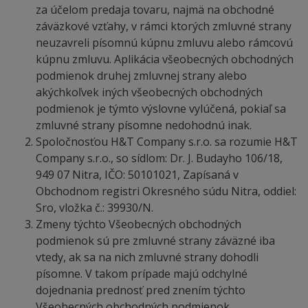
za účelom predaja tovaru, najmä na obchodné
záväzkové vzťahy, v rámci ktorých zmluvné strany
neuzavreli písomnú kúpnu zmluvu alebo rámcovú
kúpnu zmluvu. Aplikácia všeobecných obchodných
podmienok druhej zmluvnej strany alebo
akýchkoľvek iných všeobecných obchodných
podmienok je týmto výslovne vylúčená, pokiaľ sa
zmluvné strany písomne nedohodnú inak.
Spoločnosťou H&T Company s.r.o. sa rozumie H&T
Company s.r.o., so sídlom: Dr. J. Budayho 106/18,
949 07 Nitra, IČO: 50101021, Zapísaná v
Obchodnom registri Okresného súdu Nitra, oddiel:
Sro, vložka č.: 39930/N.
Zmeny týchto Všeobecných obchodných
podmienok sú pre zmluvné strany záväzné iba
vtedy, ak sa na nich zmluvné strany dohodli
písomne. V takom prípade majú odchylné
dojednania prednosť pred znením týchto
Všeobecných obchodných podmienok.