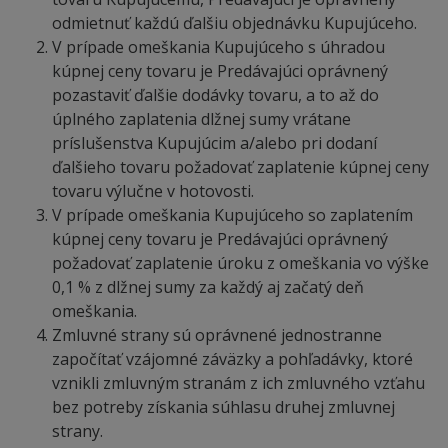
odmietnuť každú ďalšiu objednávku Kupujúceho.
V prípade omeškania Kupujúceho s úhradou
kúpnej ceny tovaru je Predávajúci oprávnený
pozastaviť ďalšie dodávky tovaru, a to až do
úplného zaplatenia dlžnej sumy vrátane
príslušenstva Kupujúcim a/alebo pri dodaní
ďalšieho tovaru požadovať zaplatenie kúpnej ceny
tovaru výlučne v hotovosti.
V prípade omeškania Kupujúceho so zaplatením
kúpnej ceny tovaru je Predávajúci oprávnený
požadovať zaplatenie úroku z omeškania vo výške
0,1 % z dlžnej sumy za každý aj začatý deň
omeškania.
Zmluvné strany sú oprávnené jednostranne
započítať vzájomné záväzky a pohľadávky, ktoré
vznikli zmluvným stranám z ich zmluvného vzťahu
bez potreby získania súhlasu druhej zmluvnej
strany.