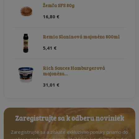
Žemľa SFS 80g
16,80 €
Remia Slaninová majonéza 800ml
5,41 €
Rich Sauces Hamburgerová
majonéza…
31,01 €
Zaregistrujte sa k odberu noviniek
Zaregistrujte sa a získate exkluzívne ponuky priamo do