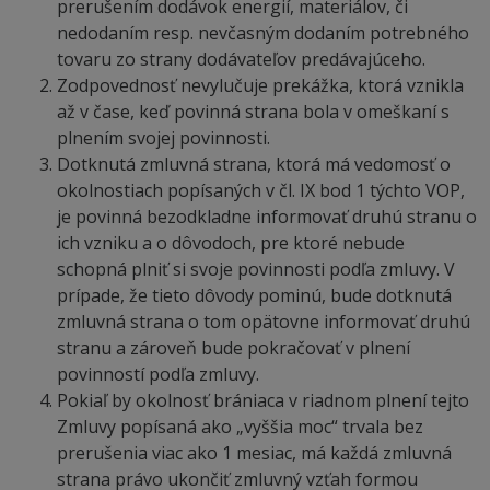
prerušením dodávok energií, materiálov, či
nedodaním resp. nevčasným dodaním potrebného
tovaru zo strany dodávateľov predávajúceho.
Zodpovednosť nevylučuje prekážka, ktorá vznikla
až v čase, keď povinná strana bola v omeškaní s
plnením svojej povinnosti.
Dotknutá zmluvná strana, ktorá má vedomosť o
okolnostiach popísaných v čl. IX bod 1 týchto VOP,
je povinná bezodkladne informovať druhú stranu o
ich vzniku a o dôvodoch, pre ktoré nebude
schopná plniť si svoje povinnosti podľa zmluvy. V
prípade, že tieto dôvody pominú, bude dotknutá
zmluvná strana o tom opätovne informovať druhú
stranu a zároveň bude pokračovať v plnení
povinností podľa zmluvy.
Pokiaľ by okolnosť brániaca v riadnom plnení tejto
Zmluvy popísaná ako „vyššia moc“ trvala bez
prerušenia viac ako 1 mesiac, má každá zmluvná
strana právo ukončiť zmluvný vzťah formou