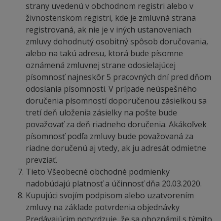
strany uvedenú v obchodnom registri alebo v
živnostenskom registri, kde je zmluvná strana
registrovaná, ak nie je v iných ustanoveniach
zmluvy dohodnutý osobitný spôsob doručovania,
alebo na takú adresu, ktorá bude písomne
oznámená zmluvnej strane odosielajúcej
písomnosť najneskôr 5 pracovných dní pred dňom
odoslania písomnosti. V prípade neúspešného
doručenia písomností doporučenou zásielkou sa
tretí deň uloženia zásielky na pošte bude
považovať za deň riadneho doručenia. Akákoľvek
písomnosť podľa zmluvy bude považovaná za
riadne doručenú aj vtedy, ak ju adresát odmietne
prevziať.
Tieto Všeobecné obchodné podmienky
nadobúdajú platnosť a účinnosť dňa 20.03.2020.
Kupujúci svojím podpisom alebo uzatvorením
zmluvy na základe potvrdenia objednávky
Predávajúcim potvrdzuje, že sa oboznámil s týmito