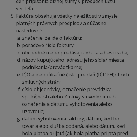
deň pripísania dlžnej sumy v prospech účtu
veriteľa.
Faktúra obsahuje všetky náležitosti v zmysle
platných právnych predpisov a súčasne
nasledovné:
značenie, že ide o faktúru;
poradové číslo faktúry;
obchodné meno predávajúceho a adresu sídla;
názov kupujúceho, adresu jeho sídla/ miesta
podnikania/prevádzkarne;
IČO a identifikačné číslo pre daň (IČDPH)oboch
zmluvných strán;
číslo objednávky, označenie prevádzky
spoločnosti alebo Zmluvy s uvedením ich
označenia a dátumu vyhotovenia alebo
uzavretia;
dátum vyhotovenia faktúry; dátum, keď bol
tovar alebo služba dodaná, alebo dátum, keď
bola platba prijatá (ak bola platba prijatá pred