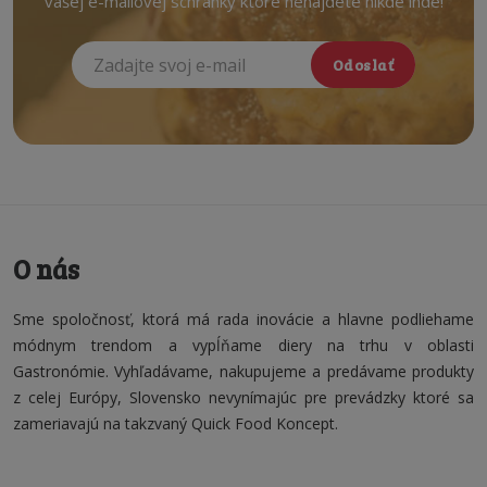
vašej e-mailovej schránky ktoré nenájdete nikde inde!
Odoslať
O nás
Sme spoločnosť, ktorá má rada inovácie a hlavne podliehame
módnym trendom a vypĺňame diery na trhu v oblasti
Gastronómie. Vyhľadávame, nakupujeme a predávame produkty
z celej Európy, Slovensko nevynímajúc pre prevádzky ktoré sa
zameriavajú na takzvaný Quick Food Koncept.