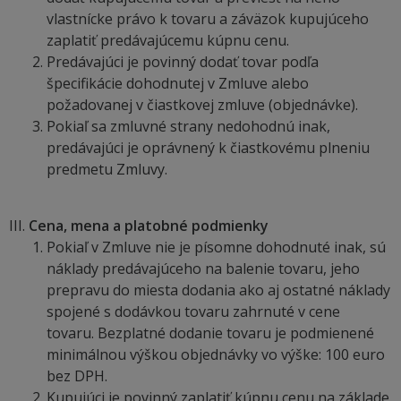
vlastnícke právo k tovaru a záväzok kupujúceho
zaplatiť predávajúcemu kúpnu cenu.
Predávajúci je povinný dodať tovar podľa
špecifikácie dohodnutej v Zmluve alebo
požadovanej v čiastkovej zmluve (objednávke).
Pokiaľ sa zmluvné strany nedohodnú inak,
predávajúci je oprávnený k čiastkovému plneniu
predmetu Zmluvy.
Cena, mena a platobné podmienky
Pokiaľ v Zmluve nie je písomne dohodnuté inak, sú
náklady predávajúceho na balenie tovaru, jeho
prepravu do miesta dodania ako aj ostatné náklady
spojené s dodávkou tovaru zahrnuté v cene
tovaru. Bezplatné dodanie tovaru je podmienené
minimálnou výškou objednávky vo výške: 100 euro
bez DPH.
Kupujúci je povinný zaplatiť kúpnu cenu na základe