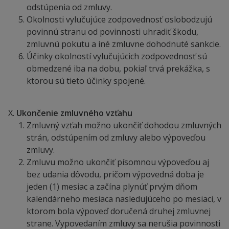
odstúpenia od zmluvy.
Okolnosti vylučujúce zodpovednosť oslobodzujú
povinnú stranu od povinnosti uhradiť škodu,
zmluvnú pokutu a iné zmluvne dohodnuté sankcie.
Účinky okolností vylučujúcich zodpovednosť sú
obmedzené iba na dobu, pokiaľ trvá prekážka, s
ktorou sú tieto účinky spojené.
Ukončenie zmluvného vzťahu
Zmluvný vzťah možno ukončiť dohodou zmluvných
strán, odstúpením od zmluvy alebo výpoveďou
zmluvy.
Zmluvu možno ukončiť písomnou výpoveďou aj
bez udania dôvodu, pričom výpovedná doba je
jeden (1) mesiac a začína plynúť prvým dňom
kalendárneho mesiaca nasledujúceho po mesiaci, v
ktorom bola výpoveď doručená druhej zmluvnej
strane. Vypovedaním zmluvy sa nerušia povinnosti