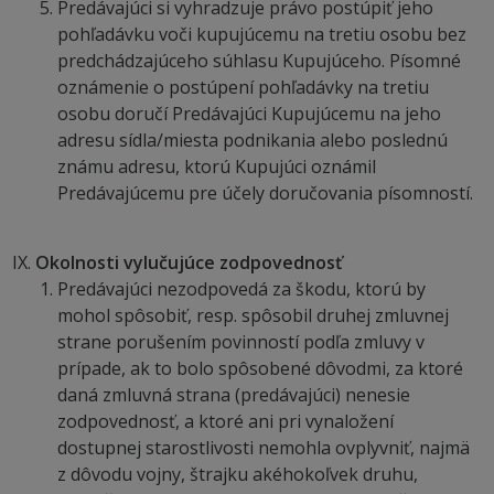
Predávajúci si vyhradzuje právo postúpiť jeho
pohľadávku voči kupujúcemu na tretiu osobu bez
predchádzajúceho súhlasu Kupujúceho. Písomné
oznámenie o postúpení pohľadávky na tretiu
osobu doručí Predávajúci Kupujúcemu na jeho
adresu sídla/miesta podnikania alebo poslednú
známu adresu, ktorú Kupujúci oznámil
Predávajúcemu pre účely doručovania písomností.
Okolnosti vylučujúce zodpovednosť
Predávajúci nezodpovedá za škodu, ktorú by
mohol spôsobiť, resp. spôsobil druhej zmluvnej
strane porušením povinností podľa zmluvy v
prípade, ak to bolo spôsobené dôvodmi, za ktoré
daná zmluvná strana (predávajúci) nenesie
zodpovednosť, a ktoré ani pri vynaložení
dostupnej starostlivosti nemohla ovplyvniť, najmä
z dôvodu vojny, štrajku akéhokoľvek druhu,