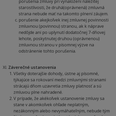
porušenia zmluvy pri vynaložení náležitej
starostlivosti, že druhá(oprávnená) zmluvná
strana nebude mať na takomto plnení záujem.
porušenie akejkoľvek inej zmluvnej povinnosti
zmluvnou (povinnou) stranou, ak k náprave
nedôjde ani po uplynutí dodatočnej 7-dňovej
lehote, poskytnutej druhou (oprávnenou)
zmluvnou stranou v písomnej výzve na
odstránenie tohto porušenia.
Záverečné ustanovenia
Všetky doterajšie dohody, ústne aj písomné,
týkajúce sa rokovaní medzi zmluvnými stranami
strácajú dňom uzavretia zmluvy platnosť a sú
zmluvou plne nahradené.
V prípade, že akékoľvek ustanovenie zmluvy sa
stane v akomkoľvek ohľade neplatným,
nezákonným alebo nevymáhateľným, nebude tým