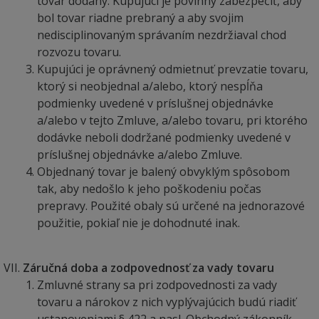
tovar dodaný. Kupujúci je povinný zabezpečiť, aby
bol tovar riadne prebraný a aby svojim
nedisciplinovaným správaním nezdržiaval chod
rozvozu tovaru.
Kupujúci je oprávnený odmietnuť prevzatie tovaru,
ktorý si neobjednal a/alebo, ktorý nespĺňa
podmienky uvedené v príslušnej objednávke
a/alebo v tejto Zmluve, a/alebo tovaru, pri ktorého
dodávke neboli dodržané podmienky uvedené v
príslušnej objednávke a/alebo Zmluve.
Objednaný tovar je balený obvyklým spôsobom
tak, aby nedošlo k jeho poškodeniu počas
prepravy. Použité obaly sú určené na jednorazové
použitie, pokiaľ nie je dohodnuté inak.
Záručná doba a zodpovednosť za vady tovaru
Zmluvné strany sa pri zodpovednosti za vady
tovaru a nárokov z nich vyplývajúcich budú riadiť