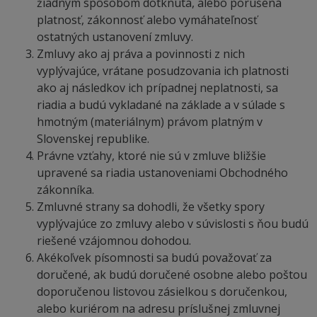
žiadnym spôsobom dotknutá, alebo porušená
platnosť, zákonnosť alebo vymáhateľnosť
ostatných ustanovení zmluvy.
Zmluvy ako aj práva a povinnosti z nich
vyplývajúce, vrátane posudzovania ich platnosti
ako aj následkov ich prípadnej neplatnosti, sa
riadia a budú vykladané na základe a v súlade s
hmotným (materiálnym) právom platným v
Slovenskej republike.
Právne vzťahy, ktoré nie sú v zmluve bližšie
upravené sa riadia ustanoveniami Obchodného
zákonníka.
Zmluvné strany sa dohodli, že všetky spory
vyplývajúce zo zmluvy alebo v súvislosti s ňou budú
riešené vzájomnou dohodou.
Akékoľvek písomnosti sa budú považovať za
doručené, ak budú doručené osobne alebo poštou
doporučenou listovou zásielkou s doručenkou,
alebo kuriérom na adresu príslušnej zmluvnej