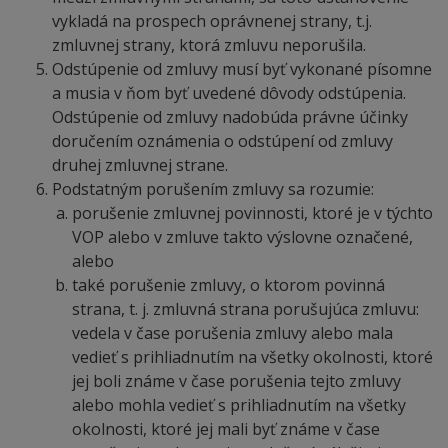
vykladá na prospech oprávnenej strany, t.j.
zmluvnej strany, ktorá zmluvu neporušila.
Odstúpenie od zmluvy musí byť vykonané písomne
a musia v ňom byť uvedené dôvody odstúpenia.
Odstúpenie od zmluvy nadobúda právne účinky
doručením oznámenia o odstúpení od zmluvy
druhej zmluvnej strane.
Podstatným porušením zmluvy sa rozumie:
porušenie zmluvnej povinnosti, ktoré je v týchto
VOP alebo v zmluve takto výslovne označené,
alebo
také porušenie zmluvy, o ktorom povinná
strana, t. j. zmluvná strana porušujúca zmluvu:
vedela v čase porušenia zmluvy alebo mala
vedieť s prihliadnutím na všetky okolnosti, ktoré
jej boli známe v čase porušenia tejto zmluvy
alebo mohla vedieť s prihliadnutím na všetky
okolnosti, ktoré jej mali byť známe v čase