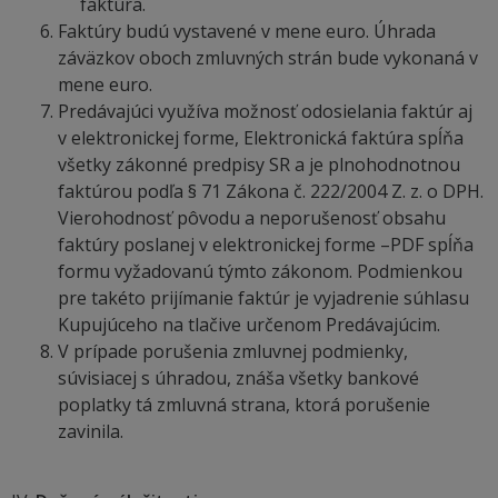
faktúra.
Faktúry budú vystavené v mene euro. Úhrada
záväzkov oboch zmluvných strán bude vykonaná v
mene euro.
Predávajúci využíva možnosť odosielania faktúr aj
v elektronickej forme, Elektronická faktúra spĺňa
všetky zákonné predpisy SR a je plnohodnotnou
faktúrou podľa § 71 Zákona č. 222/2004 Z. z. o DPH.
Vierohodnosť pôvodu a neporušenosť obsahu
faktúry poslanej v elektronickej forme –PDF spĺňa
formu vyžadovanú týmto zákonom. Podmienkou
pre takéto prijímanie faktúr je vyjadrenie súhlasu
Kupujúceho na tlačive určenom Predávajúcim.
V prípade porušenia zmluvnej podmienky,
súvisiacej s úhradou, znáša všetky bankové
poplatky tá zmluvná strana, ktorá porušenie
zavinila.