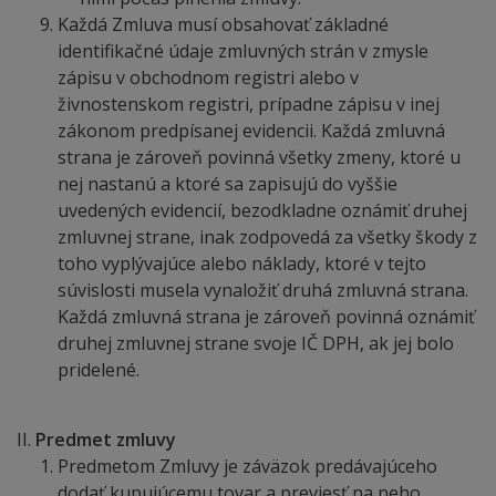
Každá Zmluva musí obsahovať základné
identifikačné údaje zmluvných strán v zmysle
zápisu v obchodnom registri alebo v
živnostenskom registri, prípadne zápisu v inej
zákonom predpísanej evidencii. Každá zmluvná
strana je zároveň povinná všetky zmeny, ktoré u
nej nastanú a ktoré sa zapisujú do vyššie
uvedených evidencií, bezodkladne oznámiť druhej
zmluvnej strane, inak zodpovedá za všetky škody z
toho vyplývajúce alebo náklady, ktoré v tejto
súvislosti musela vynaložiť druhá zmluvná strana.
Každá zmluvná strana je zároveň povinná oznámiť
druhej zmluvnej strane svoje IČ DPH, ak jej bolo
pridelené.
Predmet zmluvy
Predmetom Zmluvy je záväzok predávajúceho
dodať kupujúcemu tovar a previesť na neho