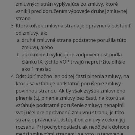
zmluvných strán vyplývajúce zo zmluvy, ktoré
vznikli pred doručením výpovede druhej zmluvnej
strane.
Ktorákoľvek zmluvná strana je oprávnená odstúpiť
od zmluvy, ak:
druhá zmluvná strana podstatne porušila túto
zmluvu, alebo
ak okolnosti vylučujúce zodpovednosť podľa
článku IX. týchto VOP trvajú nepretržite dlhšie
ako 1 mesiac.
Odstúpiť možno len od tej časti plnenia zmluvy, na
ktorú sa vzťahuje podstatné porušenie zmluvy
povinnou stranou. Ak by však zvyšok zmluvného
plnenia (t.j. plnenie zmluvy bez časti, na ktorú sa
vzťahuje podstatné porušenie zmluvy) nenaplnil
svoj účel pre oprávnenú zmluvnú stranu, je táto
strana oprávnená odstúpiť od zmluvy v celom jej
rozsahu. Pri pochybnostiach, ak nedôjde k dohode
medzi zmluvnými stranami, sa toto ustanovenie