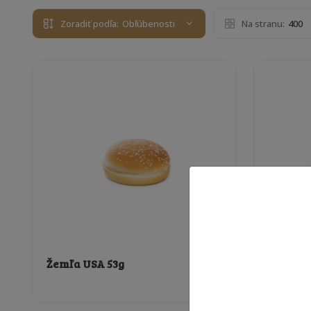
Zoradiť podľa:
Obľúbenosti
Na stranu:
400
Žemľa USA 53g
Žemľa U