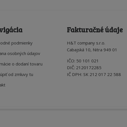
vigácia
Fakturačné údaje
odné podmienky
H&T company s.r.o.
Cabajská 10, Nitra 949 01
ana osobných údajov
IČO: 50 101 021
rmácie o dodaní tovaru
DIČ: 2120172285
úpiť od zmluvy tu
IČ DPH: SK 212 017 22 588
akt
a streetfood prevádzky. Všetky práva vyhradené.