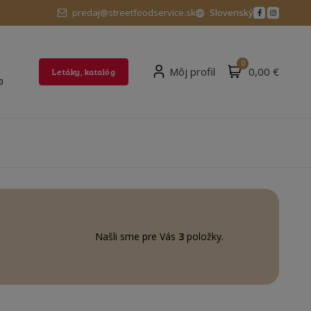
predaj@streetfoodservice.sk
Slovenský
0
Môj profil
0,00 €
Letáky, katalóg
0
Našli sme pre Vás
3
položky.