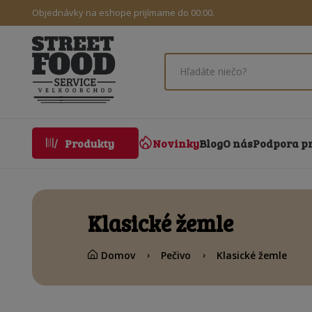
Objednávky na eshope prijímame do 00:00.
Novinky
Blog
O nás
Podpora p
Produkty
Klasické žemle
Domov
Pečivo
Klasické žemle