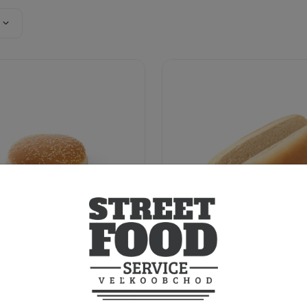
SA 86g
Rožok USA 60g