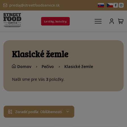
predaj@streetfoodservice.sk
Letáky, katalóg
Klasické žemle
Domov
Pečivo
Klasické žemle
Našli sme pre Vás
3
položky.
Zoradiť podľa:
Obľúbenosti