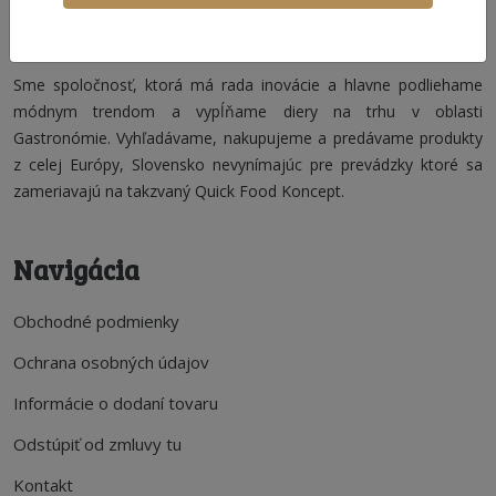
O nás
Sme spoločnosť, ktorá má rada inovácie a hlavne podliehame
módnym trendom a vypĺňame diery na trhu v oblasti
Gastronómie. Vyhľadávame, nakupujeme a predávame produkty
z celej Európy, Slovensko nevynímajúc pre prevádzky ktoré sa
zameriavajú na takzvaný Quick Food Koncept.
Navigácia
Obchodné podmienky
Ochrana osobných údajov
Informácie o dodaní tovaru
Odstúpiť od zmluvy tu
Kontakt