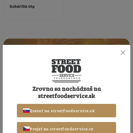
Rožok USA 60g
Zaregistrujte sa k odberu noviniek
Zaregistrujte sa a získate exkluzívne ponuky priamo do
vašej e-mailovej schránky ktoré nenájdete nikde inde!
Odoslať
Zrovna sa nachádzaš na
streetfoodservice.sk
Zostať na streetfoodservice.sk
Prejsť na streetfoodservice.cz