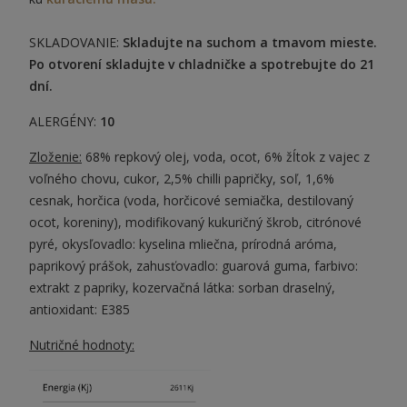
SKLADOVANIE:
Skladujte na suchom a tmavom mieste.
Po otvorení skladujte v chladničke a spotrebujte do 21
dní.
ALERGÉNY:
10
Zloženie:
68% repkový olej, voda, ocot, 6% žĺtok z vajec z
voľného chovu, cukor, 2,5% chilli papričky, soľ, 1,6%
cesnak, horčica (voda, horčicové semiačka, destilovaný
ocot, koreniny), modifikovaný kukuričný škrob, citrónové
pyré, okysľovadlo: kyselina mliečna, prírodná aróma,
paprikový prášok, zahusťovadlo: guarová guma, farbivo:
extrakt z papriky, kozervačná látka: sorban draselný,
antioxidant: E385
Nutričné hodnoty: