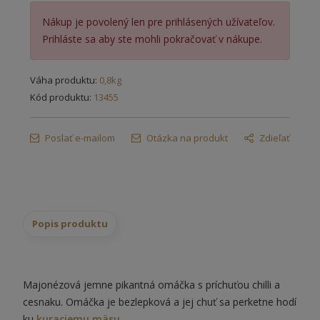
Nákup je povolený len pre prihlásených užívateľov.
Prihláste sa aby ste mohli pokračovať v nákupe.
Váha produktu:
0,8kg
Kód produktu:
13455
Poslať e-mailom
Otázka na produkt
Zdieľať
Popis produktu
Majonézová jemne pikantná omáčka s príchuťou chilli a
cesnaku. Omáčka je bezlepková a jej chuť sa perketne hodí
ku
kuraciemu mäsu.