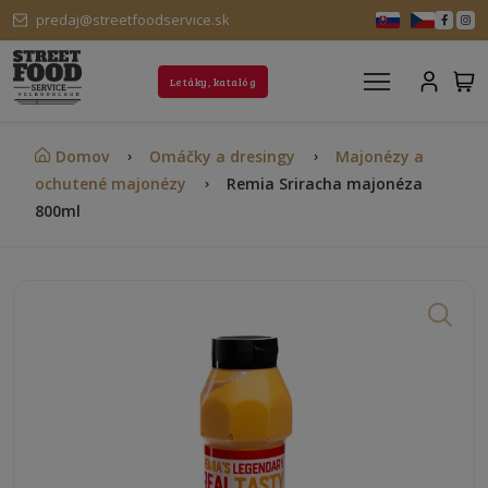
predaj@streetfoodservice.sk
Letáky, katalóg
Domov
Omáčky a dresingy
Majonézy a
ochutené majonézy
Remia Sriracha majonéza
800ml