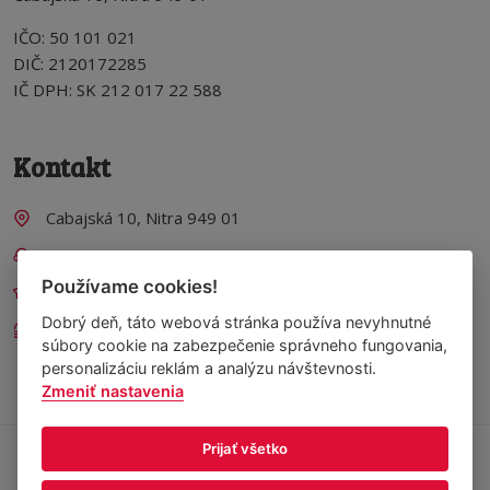
IČO: 50 101 021
DIČ: 2120172285
IČ DPH: SK 212 017 22 588
Kontakt
Cabajská 10, Nitra 949 01
+421 915 502 552
Používame cookies!
predaj@streetfoodservice.sk
Dobrý deň, táto webová stránka používa nevyhnutné
Po - Pi 09:00 - 17:00
súbory cookie na zabezpečenie správneho fungovania,
personalizáciu reklám a analýzu návštevnosti.
Zmeniť nastavenia
Prijať všetko
© 2015 - 2026
STREET FOOD SERVICE
- Produkty pre gastro a
streetfood prevádzky. Všetky práva vyhradené.