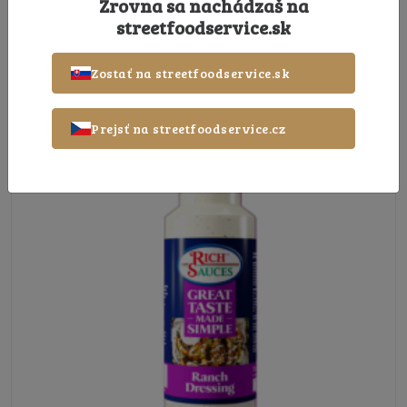
Zrovna sa nachádzaš na
Remia Pečený cesnak omáčka 800ml
streetfoodservice.sk
Zostať na streetfoodservice.sk
Odporúčame
Prejsť na streetfoodservice.cz